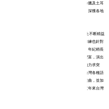
美國、加拿大、紐西蘭、澳洲、奧地利、法國、希臘及土耳
其、德國、西班牙、英國等地參與比賽及音樂會，深獲各地
愛樂者好評，對宣慰僑胞及敦睦邦交多所襄讚。
近年來，華新兒童合唱團在兒童合唱教育的工作上不断精益
求精，除了擁有完整的分級制度，各班的學習和排練也針對
不同的程度而使用不同的教材，循序漸進。其中，年紀稍長
的表演班以及培訓班是眾多班級中演出經驗最為豐富，演出
足跡遍及國內外。合唱團在演出曲目上也是不斷的力求突
破，除了挑戰無伴奏的兒童合唱作品，也嘗試將台灣各種語
言的兒童合唱創作串聯，形成『台灣走過』系列套曲，並加
上舞台動作的設計，獲得觀眾熱情的掌聲，成為近年來台灣
兒童合唱表演藝術的一大突破。