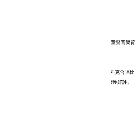
歷年演出：
以下為合唱團近年來的重要演出活動：
2006 赴英國參加威爾斯國際合唱比賽
國家音樂廳2006年度公演
2005 受邀赴西班牙巴塞隆納參與Europa Cantat童聲音樂節
國家音樂廳2005年度公演
瓜地馬拉共和國總統訪華國宴演出
2004 赴德國布萊梅參加2004年第三屆世界奧林匹克合唱比
賽，榮獲伴奏民謠組金牌以及兒童合唱組銀牌，深獲好評。
國家音樂廳「2004華新也瘋狂」演唱會
2003 新竹、台中巡迴演出
國家音樂廳「2003華新也瘋狂」演唱會
2002 國家音樂廳「2002華新也瘋狂」演唱會
應邀至大陸北京、青島、上海巡迴演出