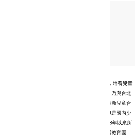
分類：
音樂
團名：
臺北華新兒童合唱團
負責人：
陳何家
登記日期：
87/03/12
登記證字號：
新北文藝字第1150346648C號
許可證號：
新北文藝字第1150346648C號
團址：
新北市中和區新民街29號9樓
1988年春，華新建設公司為提升台北縣文化水準，培養兒童
優良情操及高尚品德，實現企業回饋社會的理念，乃與台北
縣立文化局共同成立「台北華新兒童合唱團」。華新兒童合
唱團多年來皆是台北縣政府文化局的扶植團隊，也是國內少
數受到政府單位扶植的兒童合唱團。合唱團成立18年以來所
培養的團員已將近千人，是為台北地區著名的合唱教育團