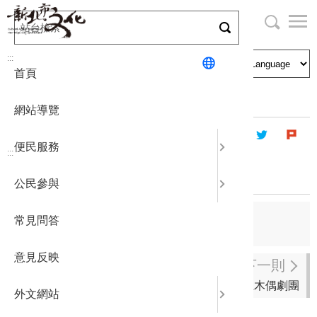
跳
到
主
局長與民
文化資產
English
要
:::
首頁
內
申請刊登
社區營造
日本語
容
首頁
藝文團體
登記立案演藝團體
區
網站導覽
塊
政府公開
公民參與
한국어
便民服務
:::
統計報表
臺北華新兒童合唱團
公民參與
下載專區
上一則
常見問答
民音樂團
補助相關
意見反映
下一則
洪連生木偶劇團
外文網站