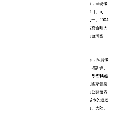
體。每年的暑假合唱團都會在國家音樂廳舉辦公演，呈現優
良的兒童合唱音樂會，為觀眾帶來高品質的親子節目。同
時，來自國外的邀演也是合唱團每年的演出計劃之一。2004
年華新兒童合唱團曾經在德國舉辦的「國際奧林匹克合唱大
賽」中贏得金牌，是兒童合唱項目中表現最優異的台灣團
隊。
本團多年來致力於推廣大台北地區的兒童合唱教育，師資優
秀，教學認真，目前共有四個班，分別是表演班、培訓班、
先修Ａ班、先修Ｂ班，團員約1５0人，素質良好，學習興趣
極高是難得的優良團隊。同時，本團每年暑假都在國家音樂
廳舉辦一場兒童合唱演唱會，作為年度訓練成果的公開發表
會，自1989年開始迄今未曾間斷。除了國內各大城市的巡迴
演出以外，合唱團也曾到新加坡、馬來西亞、香港、大陸、