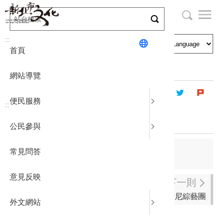
跳
到
主
局長與民
文化資產
English
要
:::
首頁
內
申請刊登
社區營造
日本語
容
首頁
藝文團體
登記立案演藝團體
區
網站導覽
塊
政府公開
公民參與
한국어
便民服務
:::
統計報表
華僑音樂團
公民參與
下載專區
上一則
常見問答
真快樂掌中劇團
補助相關
意見反映
下一則
湯尼綜藝團
外文網站