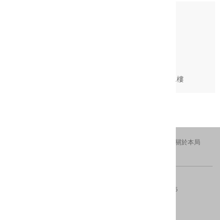
分類：
戲劇
團名：
真虛實掌中劇團
負責人：
林瑞宏
登記證字號：
新北文發字第1102385025C號
許可證號：
新北文發字第1102385025C號
團址：
新北市永和區中山路1段184巷9弄23號1樓
更新日期：2022-07-28
瀏覽人次：1337
交通資訊
隱私權及安全政策
新北市政府
關於本局
FACEBOOK
IG
版權所有 © 2016 All Rights Reserved.
電話：(02)29603456分機4554、4553
傳真：(02)8953-5325
地址：220242新北市板橋區中山路一段161號28樓
內容更新 ：2026-08-10
建議瀏覽器：IE10(含)以上