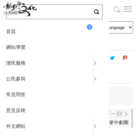
跳
到
主
局長與民
文化資產
English
要
:::
首頁
內
申請刊登
社區營造
日本語
容
首頁
藝文團體
登記立案演藝團體
區
網站導覽
塊
政府公開
公民參與
한국어
便民服務
:::
統計報表
真虛實掌中劇團
公民參與
下載專區
上一則
常見問答
藝冠綜藝團
補助相關
意見反映
下一則
真快樂掌中劇團
外文網站