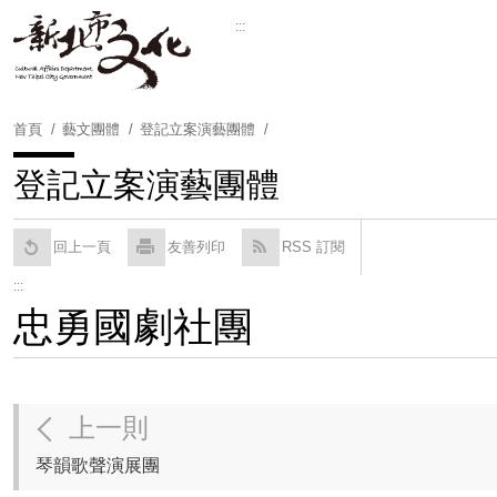
跳
:::
到
Powered by
Translate
主
要
內
首頁
藝文團體
登記立案演藝團體
容
區
登記立案演藝團體
塊
回上一頁
友善列印
RSS 訂閱
:::
忠勇國劇社團
上一則
琴韻歌聲演展團