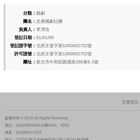
分類：
戲劇
團名：
忠勇國劇社團
負責人：
李澤浩
登記日期：
81/01/08
登記證字號：
北府文發字第1000002702號
許可證號：
北府文發字第1000002702號
團址：
新北市中和區圓通路286巷6-3號
交通資訊
版權所有 © 2016 All Rights Reserved.
電話：(02)29603456分機4554、4553
傳真：(02)8953-5325
地址：220242新北市板橋區中山路一段161號28樓