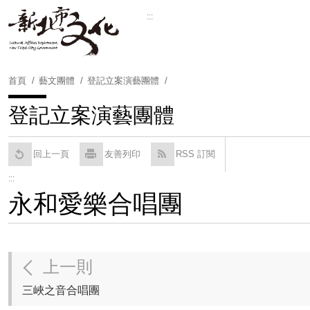
跳
:::
到
主
要
內
首頁
藝文團體
登記立案演藝團體
容
區
登記立案演藝團體
塊
回上一頁
友善列印
RSS 訂閱
:::
永和愛樂合唱團
上一則
三峽之音合唱團