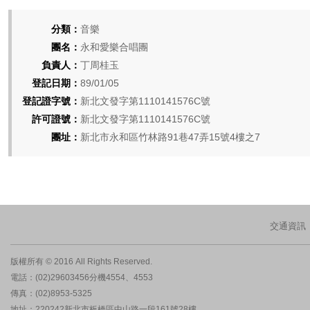
分類：
音樂
團名：
永和愛樂合唱團
負責人：
丁周桂玉
登記日期：
89/01/05
登記證字號：
新北文發字第1110141576C號
許可證號：
新北文發字第1110141576C號
團址：
新北市永和區竹林路91巷47弄15號4樓之7
交通資訊
版權所有 © 2016 All Rights Reserved.
電話：(02)29603456分機4554、4553
傳真：(02)8953-5325
地址：220242新北市板橋區中山路一段161號28樓