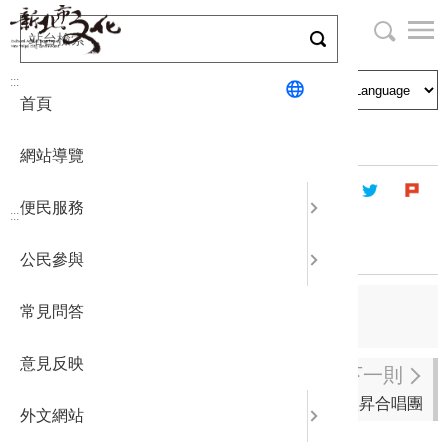
跳
到
主
局長與民
文化資產
English
要
:::
首頁
內
申請刊登
社區營造
日本語
容
首頁
藝文團體
登記立案演藝團體
區
網站導覽
塊
政府公開
公民參與
한국어
便民服務
:::
統計報表
欣悅舞蹈團
公民參與
下載專區
上一則
常見問答
新象創作劇團
補助相關
意見反映
下一則
欣昇合唱團
外文網站