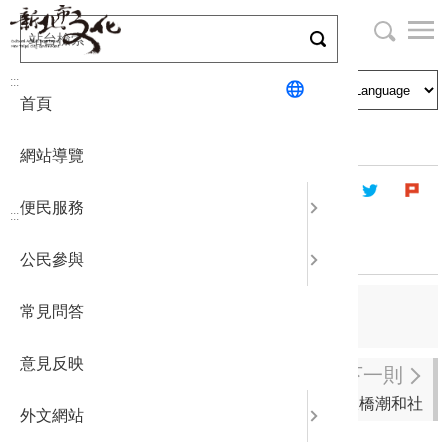
跳
到
主
局長與民
文化資產
English
要
:::
首頁
內
申請刊登
社區營造
日本語
容
首頁
藝文團體
登記立案演藝團體
區
網站導覽
塊
政府公開
公民參與
한국어
便民服務
:::
統計報表
翔絮芭蕾舞團
公民參與
下載專區
上一則
常見問答
古牧特舞蹈劇場KDT
補助相關
意見反映
下一則
板橋潮和社
外文網站