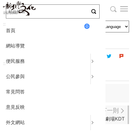
跳
到
主
局長與民
文化資產
English
要
:::
首頁
內
申請刊登
社區營造
日本語
容
首頁
藝文團體
登記立案演藝團體
區
網站導覽
塊
政府公開
公民參與
한국어
便民服務
:::
統計報表
品茗戲劇社坊
公民參與
下載專區
上一則
常見問答
JUI CHING 少女合唱團
補助相關
意見反映
下一則
古牧特舞蹈劇場KDT
外文網站