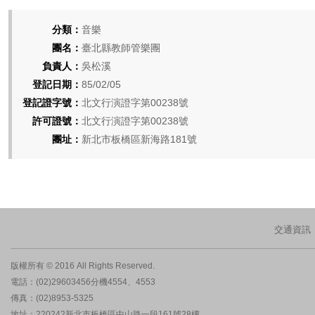
分類：
音樂
團名：
臺北縣教師管樂團
負責人：
吳松溪
登記日期：
85/02/05
登記證字號：
北文行演證字第00238號
許可證號：
北文行演證字第00238號
團址：
新北市板橋區新海路181號
交通資訊
版權所有 © 2016 All Rights Reserved.
電話：(02)29603456分機4554、4553
傳真：(02)8953-5325
地址：220242新北市板橋區中山路一段161號28樓