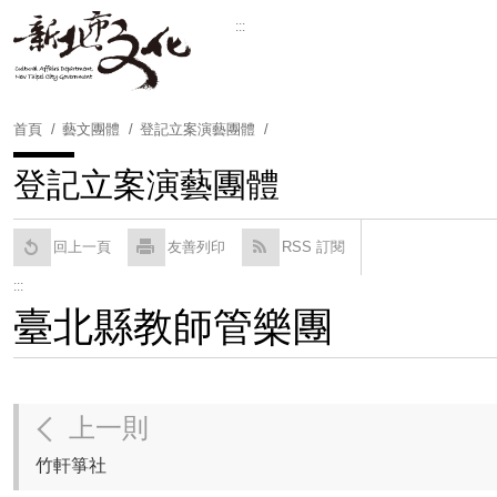
跳
:::
到
Powered by
Translate
主
要
內
首頁
藝文團體
登記立案演藝團體
容
區
登記立案演藝團體
塊
回上一頁
友善列印
RSS 訂閱
:::
臺北縣教師管樂團
上一則
竹軒箏社