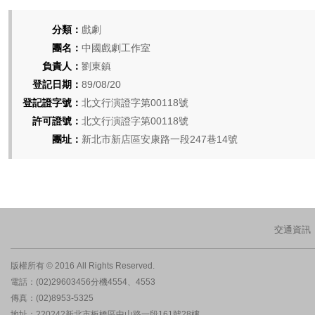
分類：
戲劇
團名：
中國戲劇工作室
負責人：
劉東鎮
登記日期：
89/08/20
登記證字號：
北文行演證字第00118號
許可證號：
北文行演證字第00118號
團址：
新北市新店區安康路一段247巷14號
交通資訊
版權所有 © 2016 All Rights Reserved.
電話：(02)29603456分機4554、4553
傳真：(02)8953-5325
地址：220242新北市板橋區中山路一段161號28樓