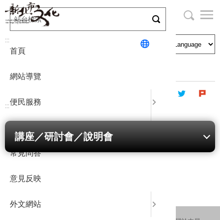
跳
到
主
局長與民
文化資產
English
要
:::
首頁
內
申請刊登
社區營造
日本語
容
首頁
最新消息
公告
區
網站導覽
塊
政府公開
公民參與
한국어
便民服務
:::
統計報表
公民參與
講座／研討會／說明會
下載專區
常見問答
補助相關
關鍵字
意見反映
外文網站