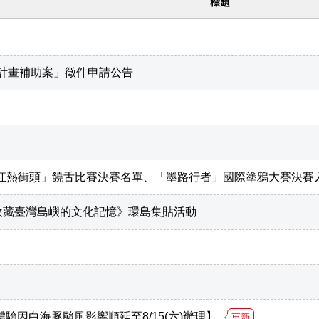
標題
版計畫補助案」徵件申請公告
EET狂熱街頭」饒舌比賽決賽名單、「墨路行者」國際塗鴉大賽決
收藏臺灣島嶼的文化記憶》環島集貼活動
導覽體驗因白海豚颱風影響順延至8/15(六)辦理】
更新