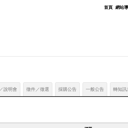
首頁
網站
／說明會
徵件／徵選
採購公告
一般公告
轉知訊