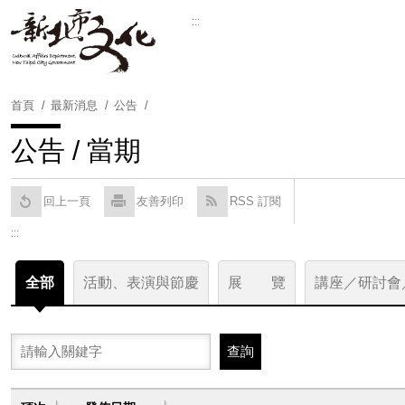
跳
:::
到
Powered by
Translate
主
要
內
首頁
最新消息
公告
容
區
公告 / 當期
塊
回上一頁
友善列印
RSS 訂閱
:::
全部
活動、表演與節慶
展 覽
講座／研討會
關鍵字