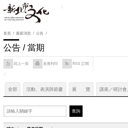
跳
:::
到
Powered by
Translate
主
要
內
首頁
最新消息
公告
容
區
公告 / 當期
塊
回上一頁
友善列印
RSS 訂閱
:::
全部
活動、表演與節慶
展 覽
講座／研討會
關鍵字