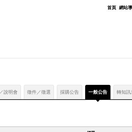
首頁
網站
／說明會
徵件／徵選
採購公告
一般公告
轉知訊