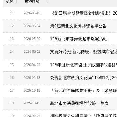
項次
發佈日期
《第四屆暑期兒童藝文戲劇演出》202
11
2026-06-10
第9屆新北文化獎得獎名單公告
12
2026-06-04
115新北市巷弄藝起來巡演活動
13
2026-05-20
文資好時光-新北傳統工藝暨城市記
14
2026-05-11
115年度新北市傑出演藝團隊徵選結
15
2026-04-28
公告新北市政府文化局114年12月
16
2026-02-13
「新北市全民國防手冊」及「緊急應變
17
2025-10-13
新北市表演藝術場館設施一覽表
18
2025-10-13
相關採購公告訊息請上「政府電子採
19
2024-02-26