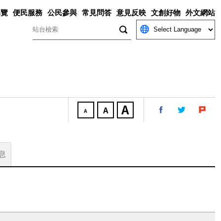
導覽
便民服務
公民參與
常見問答
意見反映
文創好物
外文網站
關鍵字
息