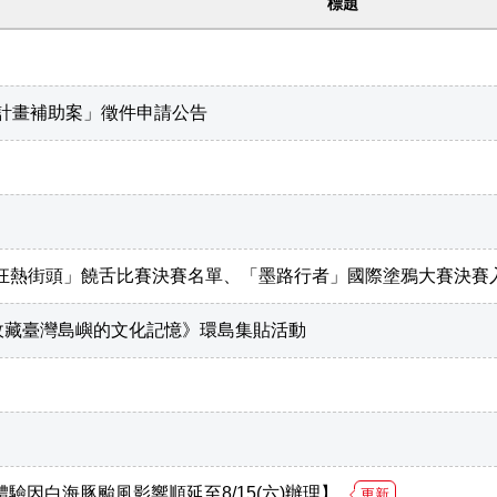
標題
版計畫補助案」徵件申請公告
EET狂熱街頭」饒舌比賽決賽名單、「墨路行者」國際塗鴉大賽決
收藏臺灣島嶼的文化記憶》環島集貼活動
導覽體驗因白海豚颱風影響順延至8/15(六)辦理】
更新