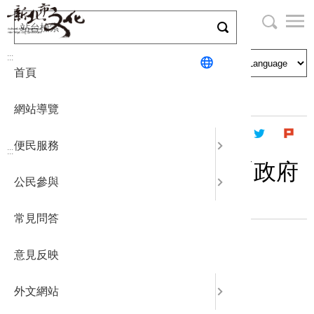
跳
到
主
局長與民
文化資產
English
要
:::
首頁
內
申請刊登
社區營造
日本語
容
首頁
最新消息
公告
區
網站導覽
塊
政府公開
公民參與
한국어
便民服務
:::
統計報表
相關採購公告訊息請上「政府
公民參與
電子採購網」查詢
下載專區
常見問答
補助相關
相關採購公告訊息請上
「
政府電子採購網
」
查詢
意見反映
外文網站
相關連結