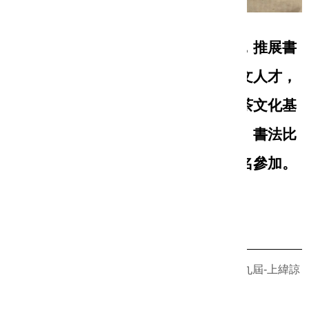
為闡揚儒家思想，倡導固有倫理道德，推展書
法文化藝術，建立書香社會，培育藝文人才，
提昇社會生活品質，財團法人上緯諒茶文化基
金會舉辦115年第九屆 「上緯諒茶獎」書法比
賽，對書法有興趣者均可按各組別報名參加。
相關連結
財團法人上緯諒茶文化基金會-115年第九屆-上緯諒
茶獎書法比賽