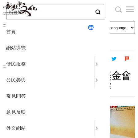
跳
到
主
局長與民
文化資產
English
要
:::
首頁
內
申請刊登
社區營造
日本語
容
首頁
最新消息
公告
區
網站導覽
塊
政府公開
公民參與
한국어
便民服務
:::
統計報表
財團法人上緯諒茶文化基金會
公民參與
「上緯諒茶獎」書法比賽
下載專區
常見問答
補助相關
意見反映
外文網站