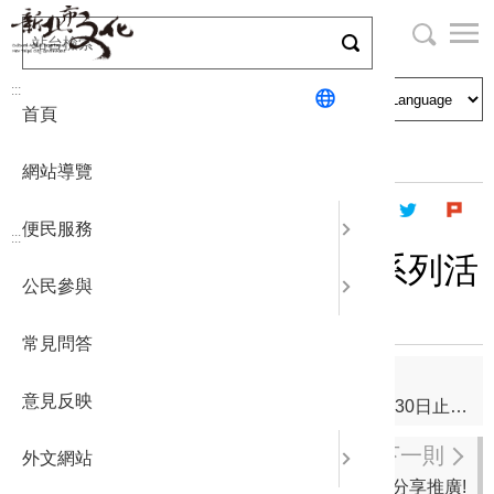
跳
到
主
局長與民
文化資產
English
要
:::
首頁
內
申請刊登
社區營造
日本語
容
首頁
最新消息
公告
區
網站導覽
塊
政府公開
公民參與
한국어
便民服務
:::
統計報表
本市2026年國際婦女節系列活
公民參與
動手冊，歡迎轉知分享!
下載專區
常見問答
補助相關
上一則
意見反映
考照有訓練，安全看得見！即日起至115年11月30日止，報名普重機駕訓班通過考驗，政府補助1,300元。
下一則
外文網站
人權大步走計畫網站-兩公約教材 歡迎分享推廣!