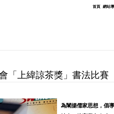
首頁
網站
會「上緯諒茶獎」書法比賽
為闡揚儒家思想，倡