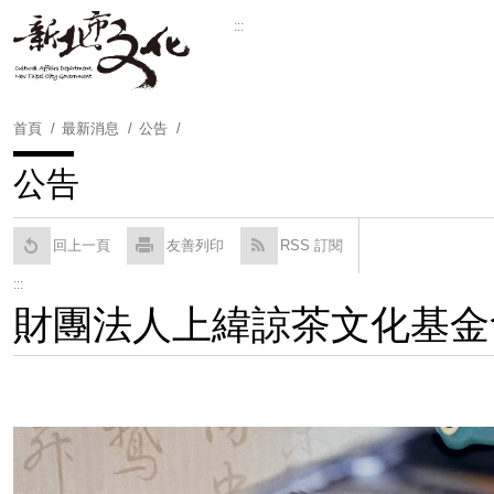
跳
:::
到
Powered by
Translate
主
要
內
首頁
最新消息
公告
容
區
公告
塊
回上一頁
友善列印
RSS 訂閱
:::
財團法人上緯諒茶文化基金