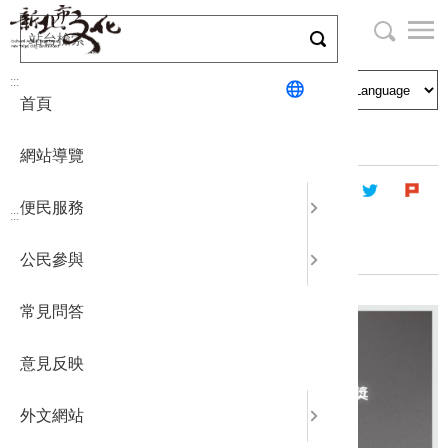
跳
到
主
局長與民
文化資產
English
要
:::
首頁
內
申請刊登
社區營造
日本語
容
首頁
最新消息
公告
區
網站導覽
塊
政府公開
公民參與
한국어
便民服務
:::
統計報表
2026台灣光環境獎徵件
公民參與
下載專區
常見問答
補助相關
意見反映
外文網站