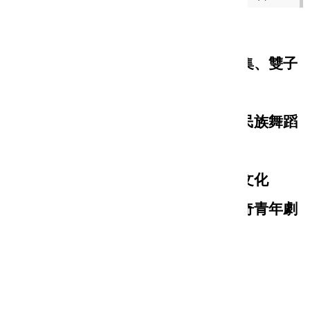
音樂類：新北市交響樂團、微光古樂集、雙子
打擊樂團
舞蹈類：伍拾製作、水影舞集、紅瓦民族舞蹈
團
現代戲劇類：馬戲之門、三點水製藝文化
傳統戲曲類：亦宛然掌中劇團、興傳奇青年劇
場
本次審查委員