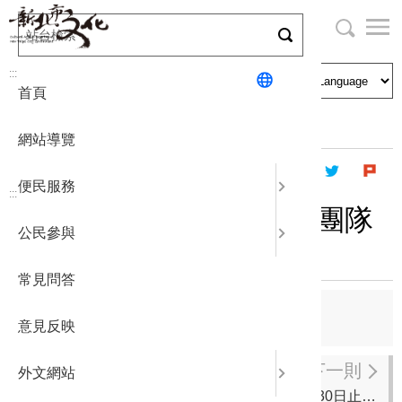
跳
到
主
局長與民
文化資產
English
要
:::
首頁
內
申請刊登
社區營造
日本語
容
首頁
最新消息
公告
區
網站導覽
塊
政府公開
公民參與
한국어
便民服務
:::
統計報表
115年度新北市傑出演藝團隊
公民參與
徵選結果出爐！
下載專區
常見問答
補助相關
上一則
意見反映
文資好時光-新北傳統工藝暨城市記憶特展
下一則
外文網站
考照有訓練，安全看得見！即日起至115年11月30日止，報名普重機駕訓班通過考驗，政府補助1,300元。