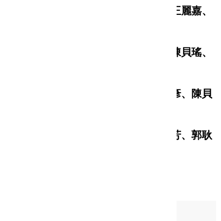
音樂類：徐家駒、樊慰慈、歐遠帆、王麗嘉、
呂弘暉
舞蹈類：伍曼麗、趙玉玲、曾照薰、陳貝瑤、
呂弘暉
現代戲劇類：黃惟馨、沈敏惠、汪俊彥、陳貝
瑤、呂弘暉
傳統戲曲類：蔡欣欣、王麗嘉、劉美芳、郭耿
甫、呂弘暉
活動分類：
一般公告