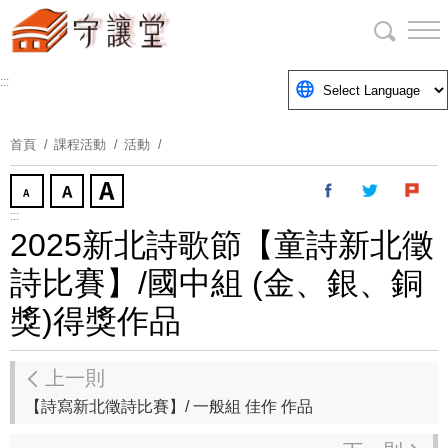
跳
到
主
要
:::
內
容
首頁
課程活動
活動
區
塊
:::
2025新北詩歌節【童詩新北徵
詩比賽】/國中組 (金、銀、銅
獎)得獎作品
上一則
【詩寫新北徵詩比賽】/ 一般組 佳作 作品