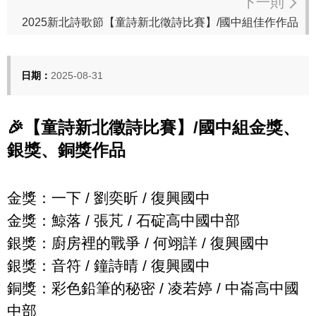
下一則
2025新北詩歌節【童詩新北徵詩比賽】/國中組佳作作品
日期：
2025-08-31
🎉
【童詩新北徵詩比賽】
/
國中組金獎、
銀獎、銅獎作品
金獎
：一下
/
劉奕昕
/
復興國中
金獎：鯨落
/
張芃
/
石碇高中國中部
銀獎：廚房裡的戰爭
/
何翊詳
/
復興國中
銀獎：音符
/
鐘詩晴
/
復興國中
銅獎：彩色鉛筆的秘密
/
凌若婷
/
中崙高中國
中部