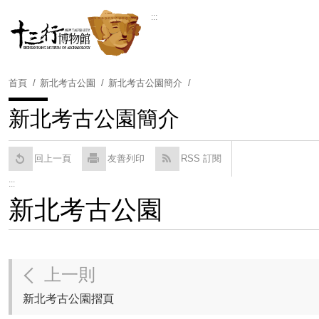
跳
:::
到
Powered by
Translate
主
要
內
首頁
新北考古公園
新北考古公園簡介
容
區
新北考古公園簡介
塊
回上一頁
友善列印
RSS 訂閱
:::
新北考古公園
上一則
新北考古公園摺頁