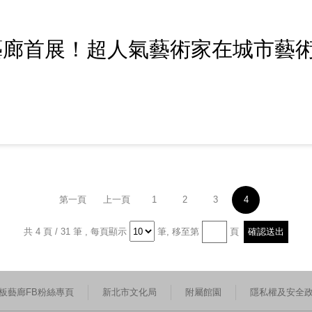
藝廊首展！超人氣藝術家在城市藝
第一頁
上一頁
1
2
3
4
共 4 頁 / 31 筆
,
每頁顯示
筆,
移至第
頁
板藝廊FB粉絲專頁
新北市文化局
附屬館園
隱私權及安全