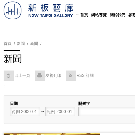
跳
到
首頁
網站導覽
關於我們
參
:::
Powered by
Translate
主
要
內
容
首頁
新聞
新聞
區
塊
新聞
回上一頁
友善列印
RSS 訂閱
:::
日期
關鍵字
開始日期
~
結束日期