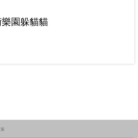
術樂園躲貓貓
政策