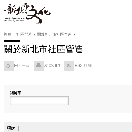
跳
:::
到
Powered by
Translate
主
要
內
首頁
社區營造
關於新北市社區營造
容
區
關於新北市社區營造
塊
回上一頁
友善列印
RSS 訂閱
:::
關鍵字
項次