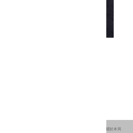
筆墨情緣淡江─張炳煌書法作品集
發行人： 唐連成
出版者： 新北市立淡水古蹟博物館
初版日期： 2011年11月
內容簡介： 淡江雙璧-李奇茂.張炳煌書畫聯展專刊
更新日期：2016-11-11
瀏覽人次：2190
交通資訊
隱私權及安全政策
新北市政府
關於本局