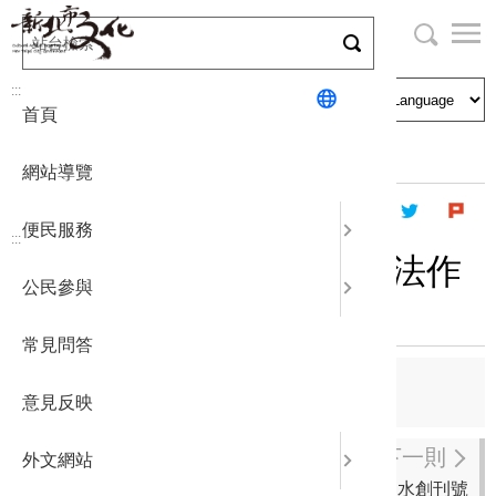
跳
到
主
局長與民
文化資產
English
要
:::
首頁
內
申請刊登
社區營造
日本語
容
首頁
出版資訊
出版品及電子書
區
網站導覽
塊
政府公開
公民參與
한국어
便民服務
:::
統計報表
筆墨情緣淡江─張炳煌書法作
公民參與
品集
下載專區
常見問答
補助相關
上一則
意見反映
小綠豆的綠色腳印
下一則
外文網站
博物．淡水創刊號