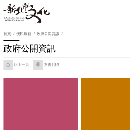
跳
:::
到
Powered by
Translate
主
要
內
首頁
便民服務
政府公開資訊
容
區
政府公開資訊
塊
回上一頁
友善列印
:::