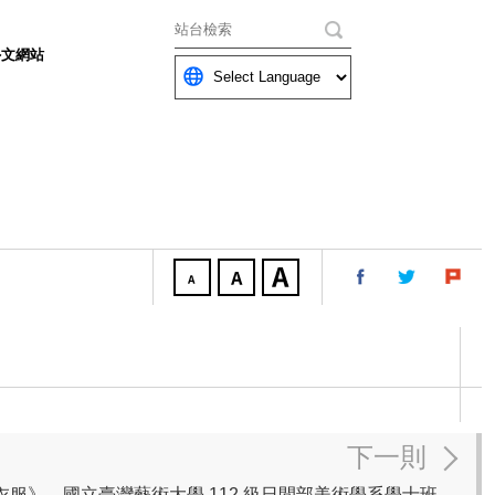
關鍵字
外文網站
下一則
《也許畫圖不用穿那麼多衣服》—國立臺灣藝術大學 112 級日間部美術學系學士班班展