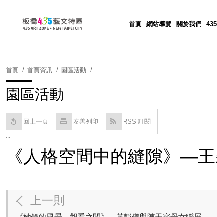
跳
到
首頁
網站導覽
關於我們
43
:::
Powered by
Translate
主
要
內
容
首頁
首頁資訊
園區活動
區
塊
園區活動
回上一頁
友善列印
RSS 訂閱
:::
《人格空間中的縫隙》—王
上一則
《她們的風景—觀看之間》—黃靜儀與陳天容母女聯展