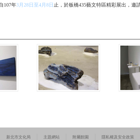
自
107
年
3
月
28
日至
4
月
8
日
止，於板橋
435
藝文特區精彩展出，邀
新北市文化局
主題網站
附屬館園
隱私權及安全政策