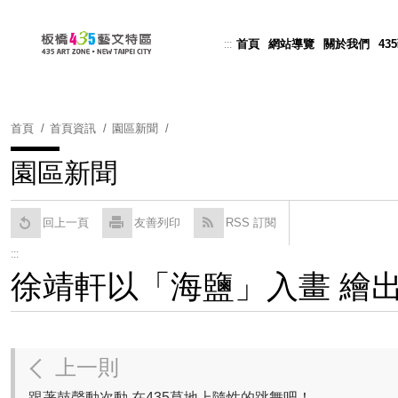
跳
到
首頁
網站導覽
關於我們
43
:::
Powered by
Translate
主
要
內
容
首頁
首頁資訊
園區新聞
區
塊
園區新聞
回上一頁
友善列印
RSS 訂閱
:::
徐靖軒以「海鹽」入畫 繪
上一則
跟著鼓聲動次動 在435草地上隨性的跳舞吧！