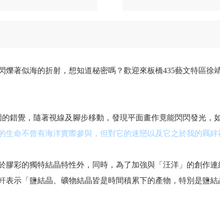
閃爍著似海的折射，想知道秘密嗎？歡迎來板橋
435
藝文特區徐
圍的錯覺，隨著視線及腳步移動，發現平面畫作竟能閃閃發光，
的生命不曾有海洋實際參與，但對它的迷戀以及它之於我的羈絆
於膠彩的獨特結晶特性外，同時，為了加強與「汪洋」的創作連
軒表示「鹽結晶、礦物結晶皆是時間積累下的產物，特別是鹽結