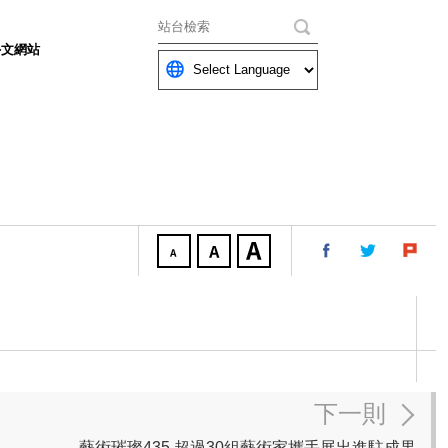
關鍵字
外文網站
下一則
藝術璀璨435 超過30組藝術家攜手展出進駐成果