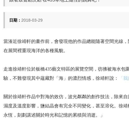
日期：
2018-03-29
當湊近徐靖軒的畫作前，會發現他的作品總能隨著空間光線，
在展間裡重現海洋的各種風貌。
走進徐靖軒位於板橋
435
藝文特區的展覽空間，彷彿被海水包
驗，不難發現其中蘊藏對「海」的濃烈情感，徐靖軒說：
「我
關於徐靖軒作品中對海的效仿，波光粼粼的創作技法，除來自
濕度及溫度影響，鹽結晶會有完全不同變化，甚至溶化。徐靖
永恆，刻劃講述關於時光和記憶的累積與消逝。」