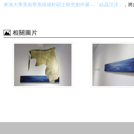
東海大學美術學系徐靖軒碩士研究創作展—「結晶汪洋」
，將
相關圖片