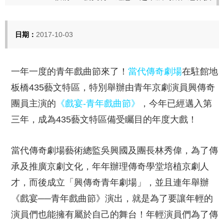
日期：
2017-10-03
一年一度的青年戲曲節來了！
當代傳奇劇場
在駐館地
板橋
435
藝文特區，特別舉辦由青年京劇演員興傳奇
團員主演的
《戲宴
-
青年戲曲節》
，今年已經邁入第
三年，成為
435
藝文特區備受矚目的年度大戲！
當代傳奇劇場藝術總監吳興國及團長林秀偉，為了傳
承及推廣京劇文化，年年辦理傳奇學堂培植京劇人
才，而後成立「興傳奇青年劇場」，並且連年舉辦
《戲宴──青年戲曲節》演出，就是為了要讓年輕的
演員們也能擁有屬於自己的舞台！年輕演員們為了傳