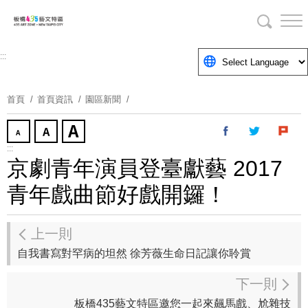
跳
到
主
要
:::
內
容
首頁
首頁資訊
園區新聞
區
塊
:::
京劇青年演員登臺獻藝 2017
青年戲曲節好戲開鑼！
上一則
自我書寫對罕病的坦然 徐芳薇生命日記讓你聆賞
下一則
板橋435藝文特區邀您一起來飆馬戲、尬雜技