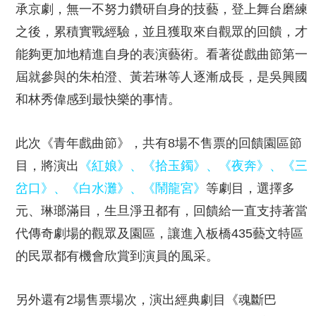
承京劇，無一不努力鑽研自身的技藝，登上舞台磨練
之後，累積實戰經驗，並且獲取來自觀眾的回饋，才
能夠更加地精進自身的表演藝術。看著從戲曲節第一
屆就參與的朱柏澄、黃若琳等人逐漸成長，是吳興國
和林秀偉感到最快樂的事情。
此次《青年戲曲節》，共有
8
場不售票的回饋園區節
目，將演出
《紅娘》、《拾玉鐲》、《夜奔》、《三
岔口》、《白水灘》、《鬧龍宮》
等劇目，選擇多
元、琳瑯滿目，生旦淨丑都有，回饋給一直支持著當
代傳奇劇場的觀眾及園區，讓進入板橋
435
藝文特區
的民眾都有機會欣賞到演員的風采。
另外還有
2
場售票場次，演出經典劇目《魂斷巴