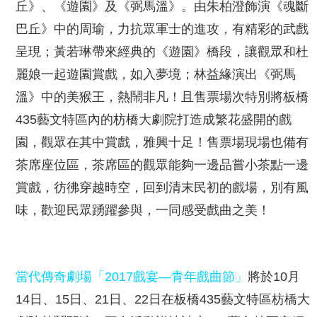
丘》、《遊園》及《弼馬溫》。由朱柏澄飾演《魂斷
巴丘》中的周瑜，力抗眾軍士的進攻，有精彩的武戲
呈現；黃若琳帶來經典的《遊園》橋段，讓觀眾和杜
麗娘一起遊園賞戲，如入夢境；林益緣演出《弼馬
溫》中的美猴王，熱鬧非凡！且售票場次特別將板橋
435
藝文特區內的枋橋大劇院打造成繁花盛開的戲
園，觀眾在其中賞戲，雅興十足！售票場現場也備有
茶席座位區，茶席區的觀眾能夠一邊品嘗小茶點一邊
賞戲，彷彿穿越時空，回到清末民初的戲場，別有風
味，歡迎民眾踴躍參與，一同感受戲曲之美！
當代傳奇劇場「
2017
戲宴—青年戲曲節」
將於
10
月
14
日、
15
日、
21
日、
22
日在板橋
435
藝文特區枋橋大